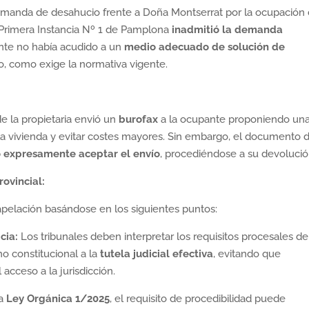
emanda de desahucio frente a Doña Montserrat por la ocupación
 Primera Instancia Nº 1 de Pamplona
inadmitió la demanda
nte no había acudido a un
medio adecuado de solución de
ito, como exige la normativa vigente.
e la propietaria envió un
burofax
a la ocupante proponiendo un
 la vivienda y evitar costes mayores. Sin embargo, el documento 
ó expresamente aceptar el envío
, procediéndose a su devolució
ovincial:
 apelación basándose en los siguientes puntos:
cia:
Los tribunales deben interpretar los requisitos procesales de
o constitucional a la
tutela judicial efectiva
, evitando que
acceso a la jurisdicción.
la
Ley Orgánica 1/2025
, el requisito de procedibilidad puede