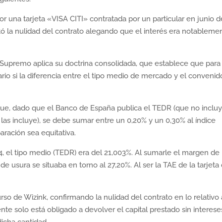
 por una tarjeta «VISA CITI» contratada por un particular en junio d
citó la nulidad del contrato alegando que el interés era notableme
al Supremo aplica su doctrina consolidada, que establece que para
uario si la diferencia entre el tipo medio de mercado y el convenid
a que, dado que el Banco de España publica el TEDR (que no inclu
sí las incluye), se debe sumar entre un 0,20% y un 0,30% al índice
aración sea equitativa.
14, el tipo medio (TEDR) era del 21,003%. Al sumarle el margen de
de usura se situaba en torno al 27,20%. Al ser la TAE de la tarjeta
rso de Wizink, confirmando la nulidad del contrato en lo relativo 
ente solo está obligado a devolver el capital prestado sin interese